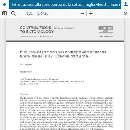
Introduzione alla conoscenza della sottofamiglia Aleocharinae nella Guyana Francese: Part V.(Coleoptera, Staphylinidae).