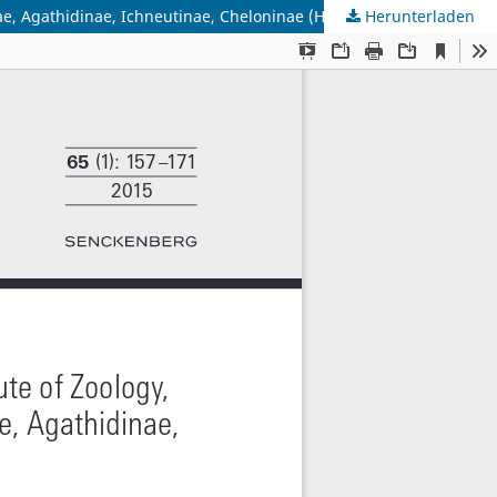
inae, Agathidinae, Ichneutinae, Cheloninae (Hymenoptera).
Herunterladen