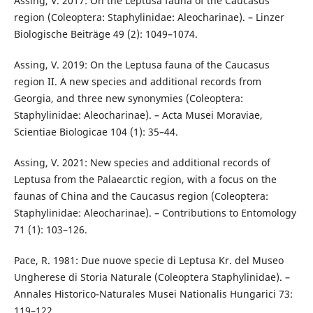
Assing, V. 2017: On the Leptusa fauna of the Caucasus
region (Coleoptera: Staphylinidae: Aleocharinae). – Linzer
Biologische Beiträge 49 (2): 1049–1074.
Assing, V. 2019: On the Leptusa fauna of the Caucasus
region II. A new species and additional records from
Georgia, and three new synonymies (Coleoptera:
Staphylinidae: Aleocharinae). – Acta Musei Moraviae,
Scientiae Biologicae 104 (1): 35–44.
Assing, V. 2021: New species and additional records of
Leptusa from the Palaearctic region, with a focus on the
faunas of China and the Caucasus region (Coleoptera:
Staphylinidae: Aleocharinae). – Contributions to Entomology
71 (1): 103–126.
Pace, R. 1981: Due nuove specie di Leptusa Kr. del Museo
Ungherese di Storia Naturale (Coleoptera Staphylinidae). –
Annales Historico-Naturales Musei Nationalis Hungarici 73:
119–122.