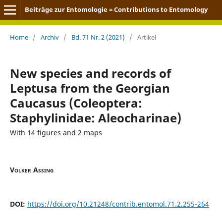
Beiträge zur Entomologie = Contributions to Entomology
Home
/
Archiv
/
Bd. 71 Nr. 2 (2021)
/
Artikel
New species and records of
Leptusa from the Georgian
Caucasus (Coleoptera:
Staphylinidae: Aleocharinae)
With 14 figures and 2 maps
Volker Assing
DOI:
https://doi.org/10.21248/contrib.entomol.71.2.255-264