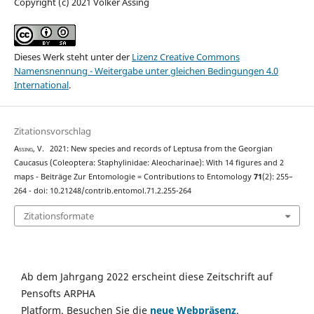
Copyright (c) 2021 Volker Assing
Dieses Werk steht unter der
Lizenz Creative Commons
Namensnennung - Weitergabe unter gleichen Bedingungen 4.0
International
.
Zitationsvorschlag
Assing, V.
2021: New species and records of Leptusa from the Georgian
Caucasus (Coleoptera: Staphylinidae: Aleocharinae): With 14 figures and 2
maps - Beiträge Zur Entomologie = Contributions to Entomology
71
(2): 255–
264 - doi: 10.21248/contrib.entomol.71.2.255-264
Zitationsformate
Ab dem Jahrgang 2022 erscheint diese Zeitschrift auf
Pensofts ARPHA
Platform. Besuchen Sie die
neue Webpräsenz
.