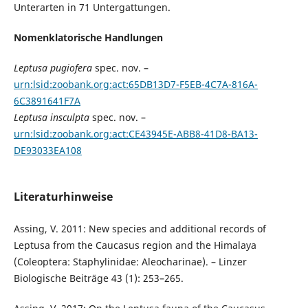
Unterarten in 71 Untergattungen.
Nomenklatorische Handlungen
Leptusa pugiofera
spec. nov. –
urn:lsid:zoobank.org:act:65DB13D7-F5EB-4C7A-816A-
6C3891641F7A
Leptusa insculpta
spec. nov. –
urn:lsid:zoobank.org:act:CE43945E-ABB8-41D8-BA13-
DE93033EA108
Literaturhinweise
Assing, V. 2011: New species and additional records of
Leptusa from the Caucasus region and the Himalaya
(Coleoptera: Staphylinidae: Aleocharinae). – Linzer
Biologische Beiträge 43 (1): 253–265.