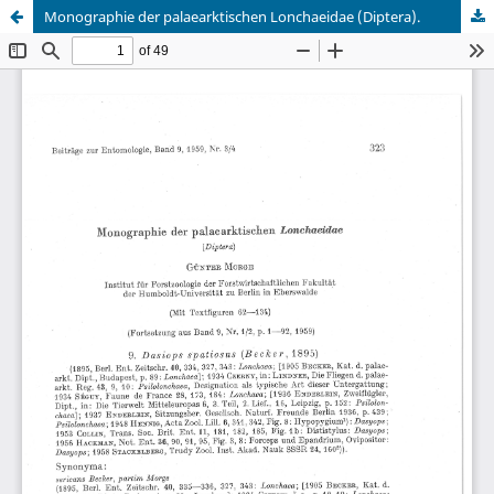
Monographie der palaearktischen Lonchaeidae (Diptera).