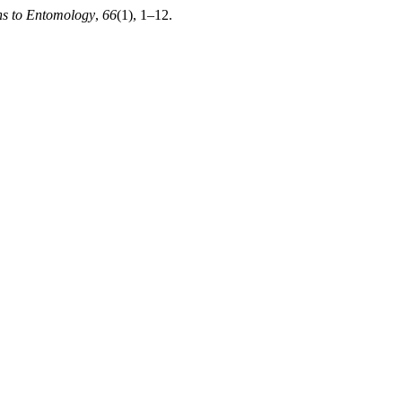
ns to Entomology
,
66
(1), 1–12.