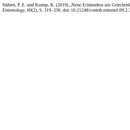
Stüben, P. E. und Kramp, K. (2019) „Neue Echinodera aus Griechenla
Entomology
, 69(2), S. 319–330. doi: 10.21248/contrib.entomol.69.2