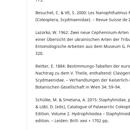
Besuchet, C. & Vít, S. 2000: Les Nanophthalmus
(Coleoptera, Scydmaenidae). – Revue Suisse de Z
Lazorko, W. 1962: Zwei neue Cephennium-Arten 
einer Übersicht der ukrainischen Arten der Trib
Entomologische Arbeiten aus dem Museum G. Fre
320.
Reitter, E. 1884: Bestimmungs-Tabellen der eur
Nachtrag zu dem V. Theile, enthaltend: Clavige
Scydmaenidae. – Verhandlungen der Kaiserlich-
Botanischen Gesellschaft in Wien 34: 59–94.
Schülke, M. & Smetana, A. 2015: Staphylinidae, pp
& Löbl, D. (eds), Catalogue of Palaearctic Coleo
Edition. Volume 2. Hydrophiloidea – Staphylino
edition. – Leiden: Brill: xxvi + 1702 pp.