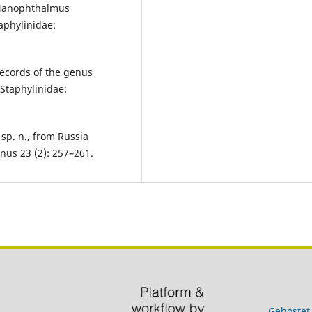
 Nanophthalmus
aphylinidae:
ecords of the genus
Staphylinidae:
p. n., from Russia
nus 23 (2): 257–261.
Gehostet