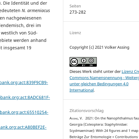
. Die Identität und der
Seiten
gedeuteten
N. armeniacus
273-282
rgien nachgewiesenen
lendemisch, drei im
westlich von Süd-
Lizenz
gebiete werden anhand
Copyright (c) 2021 Volker Assing
eit insgesamt 19
Dieses Werk steht unter der
Lizenz Cr
Commons Namensnennung - Weiter
obank.org:act:839F9CB9-
unter gleichen Bedingungen 4.0
International
.
obank.org:act:8ADC681F-
Zitationsvorschlag
obank.org:act:65510254-
Assing, V.
2021: On the Nanophthalmus fau
Georgia (Coleoptera: Staphylinidae:
bank.org:act:A80BEF2E-
Scydmaeninae): With 24 figures and 1 map 
Beiträge Zur Entomologie = Contributions 