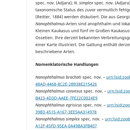
spec. nov. (Adjara);
N. simplex
spec. nov. (Adjara)
taxonomische Status des zuvor vermutlich fehl
(Reitter, 1884) werden diskutiert. Die aus Geo
Nanophthalmus
-Arten sind anophthalm und loka
Kleinen Kaukasus und fünf im Großen Kaukasus 
Ossetien. Ihre derzeit bekannten Verbreitungs
einer Karte illustriert. Die Gattung enthält derz
beschriebene Arten.
Nomenklatorische Handlungen
Nanophthalmus brachati
spec. nov. –
urn:lsid:zo
48AD-4468-8C2E-2B938E215426
Nanophthalmus convexus
spec. nov. –
urn:lsid:zo
B423-4D3D-AAEE-7FE22C0024E9
Nanophthalmus egrisicus
spec. nov. –
urn:lsid:zo
39B3-4515-A167-3EE5AA314978
Nanophthalmus simplex
spec. nov. –
urn:lsid:zoo
A12F-45FD-95EA-0A49BA3FB407