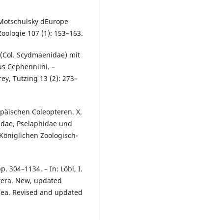
 Motschulsky d´Europe
oologie 107 (1): 153–163.
(Col. Scydmaenidae) mit
us Cephenniini. –
y, Tutzing 13 (2): 273–
opäischen Coleopteren. X.
ridae, Pselaphidae und
Königlichen Zoologisch-
. 304–1134. – In: Löbl, I.
ptera. New, updated
idea. Revised and updated