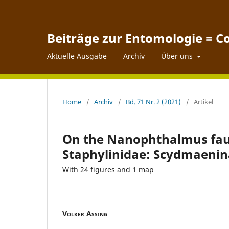
Beiträge zur Entomologie = C
Aktuelle Ausgabe
Archiv
Über uns
Home
/
Archiv
/
Bd. 71 Nr. 2 (2021)
/
Artikel
On the Nanophthalmus faun
Staphylinidae: Scydmaenin
With 24 figures and 1 map
Volker Assing