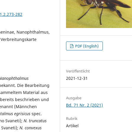
1.2.273-282
maeninae, Nanophthalmus,
 Verbreitungskarte
PDF (English)
Veröffentlicht
Nanophthalmus
2021-12-31
bekannt. Die Bearbeitung
esammeltem Material aus
Ausgabe
 bereits beschrieben und
Bd. 71 Nr. 2 (2021)
benannt (Männchen
almus egrisicus
spec.
Rubrik
mo Svaneti);
N. truncatus
Artikel
 Svaneti);
N. convexus