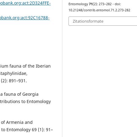
oobank.org:act:2D324FFE-
Entomology
71
(2): 273–282 - doi:
10.21248/contrib.entomol.71.2.273-282
oobank.org:act:92C16788-
Zitationsformate
ium fauna of the Iberian
Staphylinidae,
(2): 891–931.
ma fauna of Georgia
ntributions to Entomology
e of Armenia and
to Entomology 69 (1): 91–